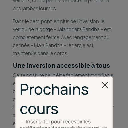
veineux, ce qui permet d’effacer le problème
des jambes lourdes.
Dans le demi pont, en plus de l’inversion, le
verrou de la gorge – Jalandhara Bandha – est
complètement fermé. Avec l’engagement du
périnée – Mala Bandha – l’énergie est
maintenue dans le corps.
Une inversion accessible à tous
Cette posture peut être facilement modifiable
et adaptable de manière à bénéficier des
bienfaits de l’inversion quelque soit son
parcours en yoga.
Lorsqu’on lève le bassin, il est possible de venir
mettre une brique sous le sacrum. Un support
est alors proposé au corps, ce qui lui permet